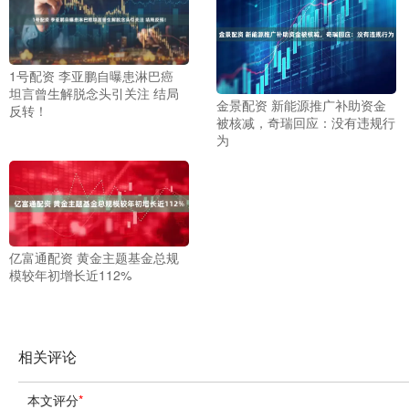
1号配资 李亚鹏自曝患淋巴癌
坦言曾生解脱念头引关注 结局
金景配资 新能源推广补助资金
反转！
被核减，奇瑞回应：没有违规行
为
亿富通配资 黄金主题基金总规
模较年初增长近112%
相关评论
本文评分
*