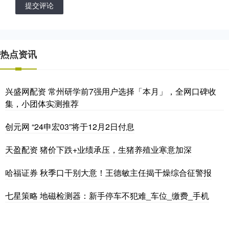
提交评论
热点资讯
兴盛网配资 常州研学前7强用户选择「本月」，全网口碑收
集，小团体实测推荐
创元网 “24申宏03”将于12月2日付息
天盈配资 猪价下跌+业绩承压，生猪养殖业寒意加深
哈福证券 秋季口干别大意！王德敏主任揭干燥综合征警报
七星策略 地磁检测器：新手停车不犯难_车位_缴费_手机