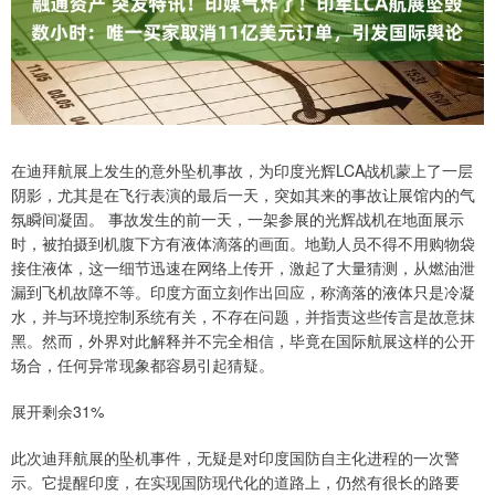
在迪拜航展上发生的意外坠机事故，为印度光辉LCA战机蒙上了一层
阴影，尤其是在飞行表演的最后一天，突如其来的事故让展馆内的气
氛瞬间凝固。 事故发生的前一天，一架参展的光辉战机在地面展示
时，被拍摄到机腹下方有液体滴落的画面。地勤人员不得不用购物袋
接住液体，这一细节迅速在网络上传开，激起了大量猜测，从燃油泄
漏到飞机故障不等。印度方面立刻作出回应，称滴落的液体只是冷凝
水，并与环境控制系统有关，不存在问题，并指责这些传言是故意抹
黑。然而，外界对此解释并不完全相信，毕竟在国际航展这样的公开
场合，任何异常现象都容易引起猜疑。
展开剩余31%
此次迪拜航展的坠机事件，无疑是对印度国防自主化进程的一次警
示。它提醒印度，在实现国防现代化的道路上，仍然有很长的路要