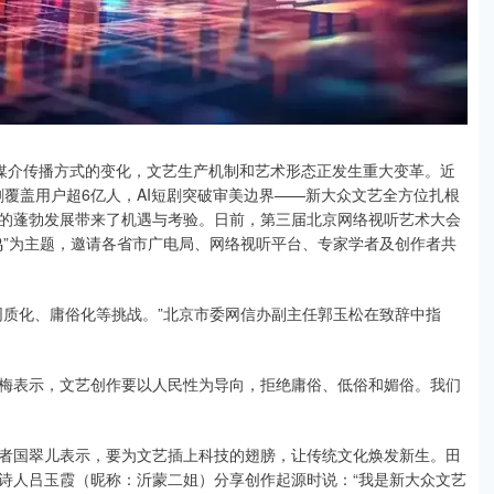
和媒介传播方式的变化，文艺生产机制和艺术形态正发生重大变革。近
剧覆盖用户超6亿人，AI短剧突破审美边界——新大众文艺全方位扎根
的蓬勃发展带来了机遇与考验。日前，第三届北京网络视听艺术大会
鸣”为主题，邀请各省市广电局、网络视听平台、专家学者及创作者共
同质化、庸俗化等挑战。”北京市委网信办副主任郭玉松在致辞中指
梅表示，文艺创作要以人民性为导向，拒绝庸俗、低俗和媚俗。我们
者国翠儿表示，要为文艺插上科技的翅膀，让传统文化焕发新生。田
诗人吕玉霞（昵称：沂蒙二姐）分享创作起源时说：“我是新大众文艺