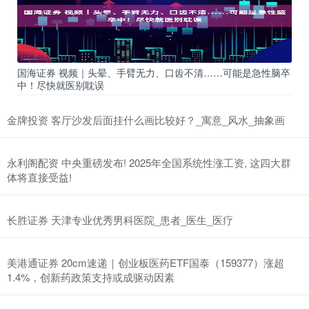
国海证券 视频｜头晕、手臂无力、口齿不清……可能是急性脑卒
中！尽快就医别耽误
金牌投资 客厅沙发后面挂什么画比较好？_寓意_风水_抽象画
永利阁配资 中央重磅发布! 2025年全国系统性涨工资, 这四大群
体将直接受益!
长胜证券 天津专业优秀男科医院_患者_医生_医疗
美港通证券 20cm速递｜创业板医药ETF国泰（159377）涨超
1.4%，创新药政策支持或成驱动因素