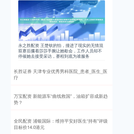
永之胜配资 王楚钦的怕，撞进了现实的无情混
双赛后攥着莎莎手腕让她歇会，工作人员却不
停催她去接受采访，赛程到底为谁服务
长胜证券 天津专业优秀男科医院_患者_医生_医
疗
万宝配资 新能源车“曲线救国”，油箱扩容成新趋
势？
全民配资 浦银国际：维持平安好医生“持有”评级
目标价14.0港元