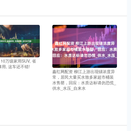
10万级家用SUV, 省
够用, 这车还不错!
鑫红网配资 柳江上游出现锑浓度异
常，居民大量买水致多家超市桶装
水售罄，回应：水质达标请勿恐慌_
供水_水压_自来水