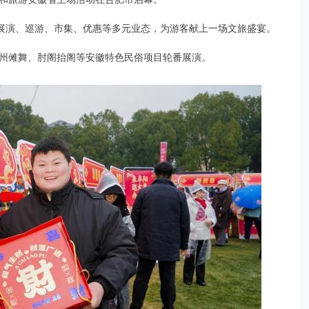
合展演、巡游、市集、优惠等多元业态，为游客献上一场文旅盛宴。
州傩舞、肘阁抬阁等安徽特色民俗项目轮番展演。