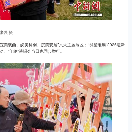
张强 摄
皖美戏曲、皖美科创、皖美安居”六大主题展区；“群星璀璨”2026迎新
动、“年轮”演唱会当日也同步举行。