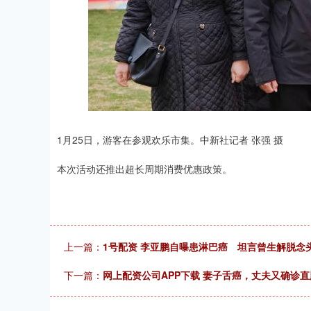
1月25日，游客在参观欢乐市集。中新社记者 张强 摄
本次活动还推出超长周期消费优惠政策。
上一篇：
1号配资 李亚鹏自曝患淋巴癌 坦言曾生解脱念
下一篇：
网上配资公司APP下载 妻子舌癌，丈夫又确诊