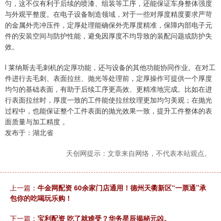
匀，这不仅有利于后续的喷漆、组装等工序，还能保证车身整体强度
与外观平整度。在电子设备制造领域，对于一些对厚度精度要求严苛
的金属外壳冲压件，定厚处理能确保外壳厚度精准，保障内部电子元
件的安装空间与防护性能，避免因厚度不均导致的装配问题或防护失
效。
l 莱纳斯去毛刺机的定厚功能，还与设备的其他功能协同作业。在对工
件进行去毛刺、表面拉丝、抛光等处理前，定厚操作可提供一个厚度
均匀的基础表面，有助于后续工序更高效、更精准地完成。比如在进
行表面拉丝时，厚度一致的工件能使拉丝纹理更加均匀美观；在抛光
过程中，也能保证整个工件表面的抛光效果一致，提升工件整体的表
面质量与加工精度 。
发布于：湖北省
天创网提示：文章来自网络，不代表本站观点。
上一篇：
牛金网配资 60余家门店通用！德州天衢新区“一票通”承
包你的吃喝玩乐购！
下一篇：
宝利配资 吃了就难受？华务星辰揭秘元凶。