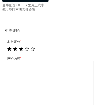
金牛配资 OD：卡里克正式掌
舵，曼联不满索帅造势
相关评论
本文评分
*
评论内容
*