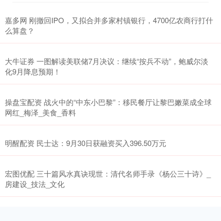
嘉多网 刚撤回IPO，又拟合并多家村镇银行，4700亿农商行打什
么算盘？
大牛证券 一图解读美联储7月决议：继续“按兵不动”，鲍威尔淡
化9月降息预期！
操盘宝配资 战火中的“中东小巴黎”：移民餐厅让黎巴嫩菜成全球
网红_梅泽_美食_香料
明醒配资 民士达：9月30日获融资买入396.50万元
宏图优配 三十篇风水真诀现世：清代名师手录《杨公三十诗》_
房建设_技法_文化