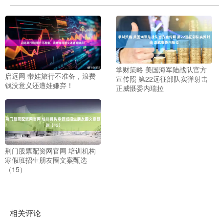
掌财策略 美国海军陆战队官方
启远网 带娃旅行不准备，浪费
宣传照 第22远征部队实弹射击
钱没意义还遭娃嫌弃！
正威慑委内瑞拉
荆门股票配资网官网 培训机构
寒假班招生朋友圈文案甄选
（15）
相关评论