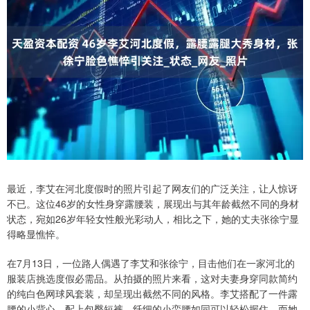
最近，李艾在河北度假时的照片引起了网友们的广泛关注，让人惊讶
不已。这位46岁的女性身穿露腰装，展现出与其年龄截然不同的身材
状态，宛如26岁年轻女性般光彩动人，相比之下，她的丈夫张徐宁显
得略显憔悴。
在7月13日，一位路人偶遇了李艾和张徐宁，目击他们在一家河北的
服装店挑选度假必需品。从拍摄的照片来看，这对夫妻身穿同款简约
的纯白色网球风套装，却呈现出截然不同的风格。李艾搭配了一件露
腰的小背心，配上包臀短裤，纤细的小蛮腰如同可以轻松握住，而她