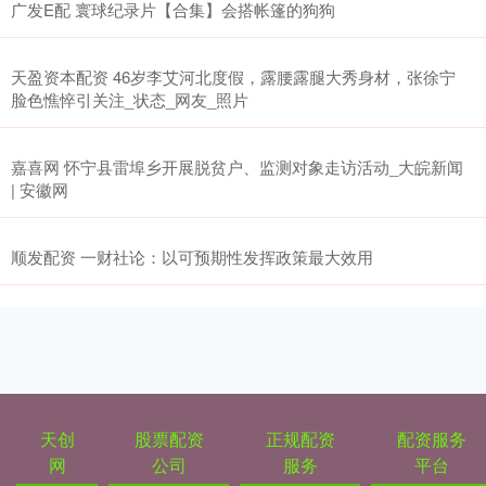
广发E配 寰球纪录片【合集】会搭帐篷的狗狗
天盈资本配资 46岁李艾河北度假，露腰露腿大秀身材，张徐宁
脸色憔悴引关注_状态_网友_照片
嘉喜网 怀宁县雷埠乡开展脱贫户、监测对象走访活动_大皖新闻
| 安徽网
顺发配资 一财社论：以可预期性发挥政策最大效用
天创
股票配资
正规配资
配资服务
网
公司
服务
平台