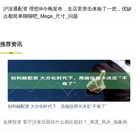
沪深通配资 理想i8今晚发布，去店里突击体验了一把，优缺
点都简单聊聊吧_Mega_尺寸_问题
推荐资讯
创利融配资 大分化时代下，高端信用卡决定“不卷了”
金牌投资 客厅沙发后面挂什么画比较好？_寓意_风水_抽象画