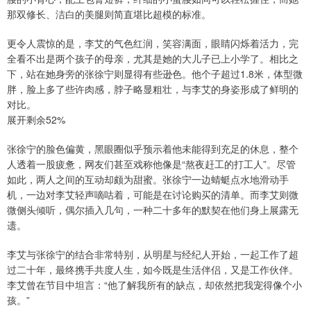
那双修长、洁白的美腿则简直堪比超模的标准。
更令人震惊的是，李艾的气色红润，笑容满面，眼睛闪烁着活力，完
全看不出是两个孩子的母亲，尤其是她的大儿子已上小学了。相比之
下，站在她身旁的张徐宁则显得有些逊色。他个子超过1.8米，体型微
胖，脸上多了些许肉感，脖子略显粗壮，与李艾的身姿形成了鲜明的
对比。
展开剩余52%
张徐宁的脸色偏黄，黑眼圈似乎预示着他未能得到充足的休息，整个
人透着一股疲惫，网友们甚至戏称他像是“熬夜赶工的打工人”。尽管
如此，两人之间的互动却颇为甜蜜。张徐宁一边蜻蜓点水地滑动手
机，一边对李艾轻声嘀咕着，可能是在讨论购买的清单。而李艾则微
微侧头倾听，偶尔插入几句，一种二十多年的默契在他们身上展露无
遗。
李艾与张徐宁的结合非常特别，从明星与经纪人开始，一起工作了超
过二十年，最终携手共度人生，如今既是生活伴侣，又是工作伙伴。
李艾曾在节目中坦言：“他了解我所有的缺点，却依然把我宠得像个小
孩。”