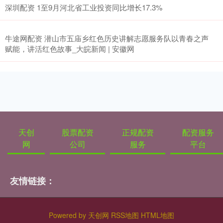
深圳配资 1至9月河北省工业投资同比增长17.3%
牛途网配资 潜山市五庙乡红色历史讲解志愿服务队以青春之声
赋能，讲活红色故事_大皖新闻 | 安徽网
天创
股票配资
正规配资
配资服务
网
公司
服务
平台
友情链接：
Powered by
天创网
RSS地图
HTML地图