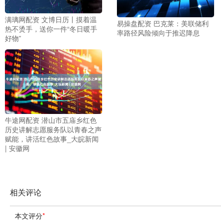
满璃网配资 文博日历丨摸着温
易操盘配资 巴克莱：美联储利
热不烫手，送你一件“冬日暖手
率路径风险倾向于推迟降息
好物”
牛途网配资 潜山市五庙乡红色
历史讲解志愿服务队以青春之声
赋能，讲活红色故事_大皖新闻
| 安徽网
相关评论
本文评分
*