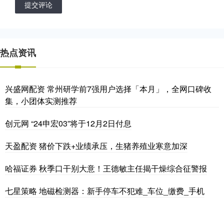
提交评论
热点资讯
兴盛网配资 常州研学前7强用户选择「本月」，全网口碑收
集，小团体实测推荐
创元网 “24申宏03”将于12月2日付息
天盈配资 猪价下跌+业绩承压，生猪养殖业寒意加深
哈福证券 秋季口干别大意！王德敏主任揭干燥综合征警报
七星策略 地磁检测器：新手停车不犯难_车位_缴费_手机