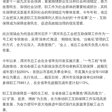
省委十一届九次全会强调，紧紧围绕群众生活和社会和谐稳定，着力
改善民生、加强社会治理。职工作为社会群体的重要组成部分，其民
生保障状况直接关系到社会的和谐稳定与整体发展。今年年初，省总
工会把深入推进职工互助保障列入突出办好的“十件实事”之一，互助
保障成为保障改善民生、促进高效能治理的现实需要。
此次现场会为何选在漯河召开？“漯河市总工会把互助保障工作作为‘一
号工程’专班推动，采用‘清单式’推进、‘精细化’落地、‘台账化’管理的工
作方式，全方位深入、高密度推广。”会上，省总工会相关负责人给出
答案。
今年以来，漯河市总工会在全省率先印发实施方案，“一号工程”专班
高效推动，发动各级工会为新就业形态劳动者购买互助保障，超额完
成年度计划260%；首批以市直机关事业单位、市直属大企业等100家
单位为重点，先行先试……截至目前，漯河市实现参保单位659家，
参保职工75861人，在全省率先超额完成年度计划113%。
职工互助保障是一项民生工程。全省各级工会将聚焦“两高四着力”，
以“扩面、提质、增效”为主线，全力推动职工互助保障工作实现高质
量发展，为奋力谱写中原大地推进中国式现代化新篇章贡献工会力
量。