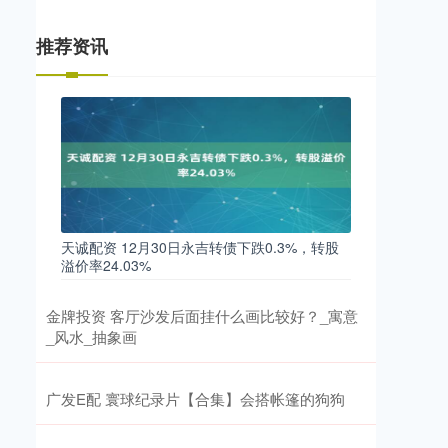
推荐资讯
天诚配资 12月30日永吉转债下跌0.3%，转股
溢价率24.03%
金牌投资 客厅沙发后面挂什么画比较好？_寓意
_风水_抽象画
广发E配 寰球纪录片【合集】会搭帐篷的狗狗