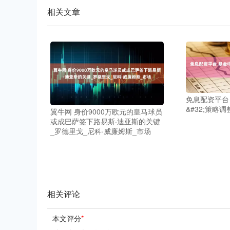
相关文章
免息配资平台
&#32;策略
翼牛网 身价9000万欧元的皇马球员
或成巴萨签下路易斯·迪亚斯的关键
_罗德里戈_尼科·威廉姆斯_市场
相关评论
本文评分
*