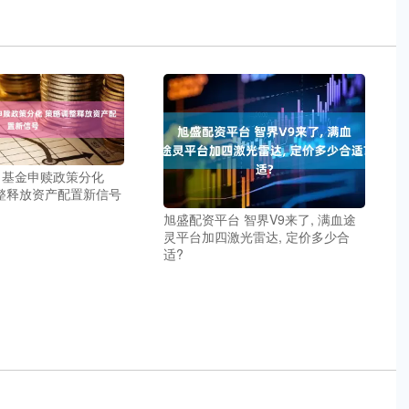
 基金申赎政策分化
调整释放资产配置新信号
旭盛配资平台 智界V9来了, 满血途
灵平台加四激光雷达, 定价多少合
适?